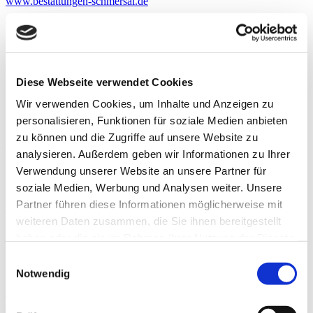
www.bestattungen-schmersal.de
Telefon: +49 2192 93 56 57 2
E-Mail: info@bestattungen-schmersal.de
Zeige auf Karte
Diese Webseite verwendet Cookies
Bestattungshaus Bentzien & Brocksiepe
Wir verwenden Cookies, um Inhalte und Anzeigen zu
Brambauerstraße 39
personalisieren, Funktionen für soziale Medien anbieten
44339 Dortmund
zu können und die Zugriffe auf unsere Website zu
www.bentzien-brocksiepe.de
analysieren. Außerdem geben wir Informationen zu Ihrer
Verwendung unserer Website an unsere Partner für
Telefon: +49 231 80 44 94
E-Mail: info@bentzien-brocksiepe.de
soziale Medien, Werbung und Analysen weiter. Unsere
Partner führen diese Informationen möglicherweise mit
Zeige auf Karte
weiteren Daten zusammen, die Sie ihnen bereitgestellt
Bestattungshaus Bentzien & Brocksiepe
haben oder die sie im Rahmen Ihrer Nutzung der Dienste
gesammelt haben.
Mengeder Straße 28
Einwilligungsauswahl
44536 Lünen
Notwendig
www.bentzien-brocksiepe.de