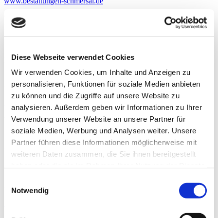
www.bestattungen-schmersal.de
Telefon: +49 2192 93 56 57 2
E-Mail: info@bestattungen-schmersal.de
Zeige auf Karte
Diese Webseite verwendet Cookies
Bestattungshaus Bentzien & Brocksiepe
Wir verwenden Cookies, um Inhalte und Anzeigen zu
Brambauerstraße 39
personalisieren, Funktionen für soziale Medien anbieten
44339 Dortmund
zu können und die Zugriffe auf unsere Website zu
www.bentzien-brocksiepe.de
analysieren. Außerdem geben wir Informationen zu Ihrer
Verwendung unserer Website an unsere Partner für
Telefon: +49 231 80 44 94
E-Mail: info@bentzien-brocksiepe.de
soziale Medien, Werbung und Analysen weiter. Unsere
Partner führen diese Informationen möglicherweise mit
Zeige auf Karte
weiteren Daten zusammen, die Sie ihnen bereitgestellt
Bestattungshaus Bentzien & Brocksiepe
haben oder die sie im Rahmen Ihrer Nutzung der Dienste
gesammelt haben.
Mengeder Straße 28
Einwilligungsauswahl
44536 Lünen
Notwendig
www.bentzien-brocksiepe.de